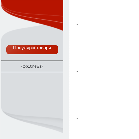
Популярні товари
{top10news}