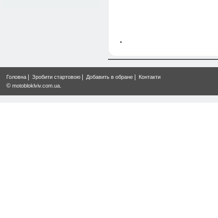
|
|
|
Головна
Зробити стартовою
Добавить в обране
Контакти
©
.
motobloklviv.com.ua