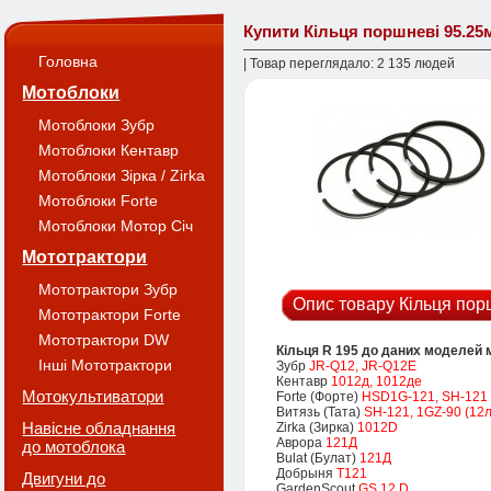
Купити Кільця поршневі 95.25
Головна
| Товар переглядало: 2 135 людей
Мотоблоки
Мотоблоки Зубр
Мотоблоки Кентавр
Мотоблоки Зірка / Zirka
Мотоблоки Forte
Мотоблоки Мотор Січ
Мототрактори
Мототрактори Зубр
Опис товару Кільця пор
Мототрактори Forte
Мототрактори DW
Кільця R 195 до даних моделей 
Інші Мототрактори
Зубр
JR-Q12, JR-Q12E
Кентавр
1012д, 1012де
Мотокультиватори
Forte (Форте)
HSD1G-121, SH-121
Витязь (Тата)
SH-121, 1GZ-90 (12л.
Навісне обладнання
Zirka (Зирка)
1012D
Аврора
121Д
до мотоблока
Bulat (Булат)
121Д
Добрыня
T121
Двигуни до
GardenScout
GS 12 D