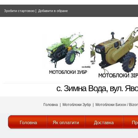
|
Зробити стартовою
Добавити в обране
с. Зимна Вода, вул. Яв
Головна
|
Мотоблоки Зубр
|
Мотоблоки Бизон / Bizo
Головна
Як оплатити
Доставка
Пр