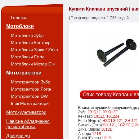
Купити Клапани впускний і ви
Головна
| Товар переглядало: 1 733 людей
Мотоблоки
Мотоблоки Зубр
Мотоблоки Кентавр
Мотоблоки Зірка / Zirka
Мотоблоки Forte
Мотоблоки Мотор Січ
Мототрактори
Мототрактори Зубр
Мототрактори Forte
Опис товару Клапани вп
Мототрактори DW
Інші Мототрактори
Клапани пускний і випускний до
Мотокультиватори
Зубр
JR-Q12, JR-Q12E
Кентавр
1012д, 1012де
Навісне обладнання
Forte (Форте)
HSD1G-121, SH-121
Витязь (Тата)
SH-121, 1GZ-90 (12л.
до мотоблока
Zirka (Зирка)
1012D
Аврора
121Д
Двигуни до
Bulat (Булат)
121Д