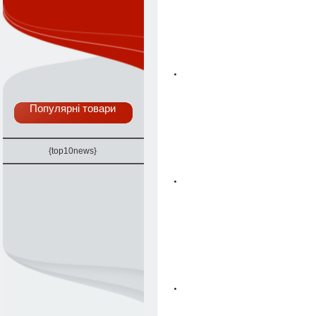
Популярні товари
{top10news}