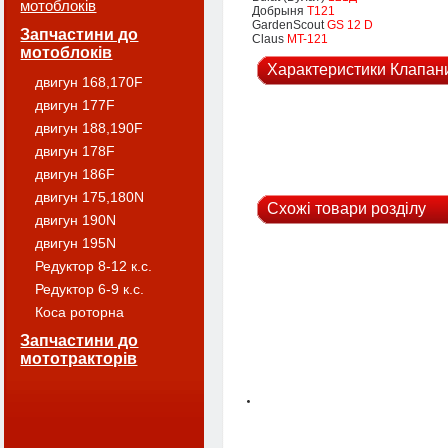
мотоблоків
Добрыня
T121
GardenScout
GS 12 D
Запчастини до
Claus
MT-121
мотоблоків
Характеристики Клапани
двигун 168,170F
двигун 177F
двигун 188,190F
двигун 178F
двигун 186F
двигун 175,180N
Схожі товари розділу
двигун 190N
двигун 195N
Редуктор 8-12 к.с.
Редуктор 6-9 к.с.
Коса роторна
Запчастини до
мототракторів