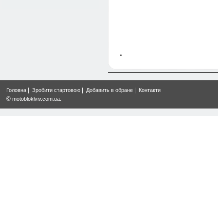
|
|
|
Головна
Зробити стартовою
Добавить в обране
Контакти
©
.
motobloklviv.com.ua