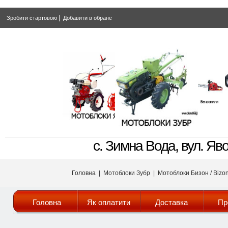
|
Зробити стартовою
Добавити в обране
с. Зимна Вода, вул. Яв
Головна
|
Мотоблоки Зубр
|
Мотоблоки Бизон / Bizo
Головна
Як оплатити
Доставка
Пр